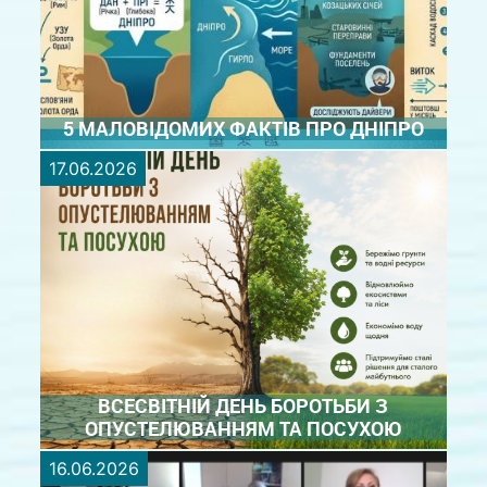
про дивовижний ...
ДЕТАЛЬНІШЕ
5 МАЛОВІДОМИХ ФАКТІВ ПРО ДНІПРО
17.06.2026
7 липня світова спільнота відзначатиме
Міжнародний день Дніпра ! З цієї нагоди
Басейнове управління водних ресурсів нижнього
Дніпра підготувало для Вас безліч цікавинок,
корисних еко-порад та захопливих інтерактивів як
для дорослих, так і ...
ДЕТАЛЬНІШЕ
ВСЕСВІТНІЙ ДЕНЬ БОРОТЬБИ З
ОПУСТЕЛЮВАННЯМ ТА ПОСУХОЮ
16.06.2026