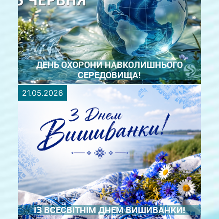
«Каховське водосховище: вплив на клімат і
досягнення Цілей сталого розвитку», присвяченій
третій річниці ...
ДЕТАЛЬНІШЕ
ДЕНЬ ОХОРОНИ НАВКОЛИШНЬОГО
СЕРЕДОВИЩА!
21.05.2026
Щороку 5 червня світ відзначає Всесвітній день
охорони довкілля. Це важливе нагадування про те,
що краса й багатство природи — не безмежні, а
відповідальність за її збереження лежить на
кожному з нас. Чисті річки, густі ліси, родючі землі
та прозоре ...
ДЕТАЛЬНІШЕ
ІЗ ВСЕСВІТНІМ ДНЕМ ВИШИВАНКИ!