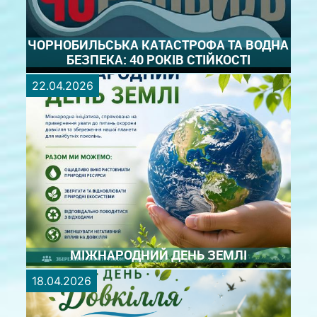
ЧОРНОБИЛЬСЬКА КАТАСТРОФА ТА ВОДНА
БЕЗПЕКА: 40 РОКІВ СТІЙКОСТІ
22.04.2026
Сьогодні минає чотири десятиліття з моменту,
коли 26 квітня 1986 року світ здригнувся від
вибуху на Чорнобильській атомній електростанції.
40 років — це символічна межа зміни двох
поколінь, за яких досвід ліквідаторів тієї страшної
аварії став фундаментом ...
ДЕТАЛЬНІШЕ
МІЖНАРОДНИЙ ДЕНЬ ЗЕМЛІ
18.04.2026
22 квітня у світі відзначається Міжнародний день
Землі — міжнародна екологічна ініціатива,