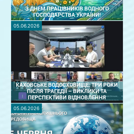
З ДНЕМ ПРАЦІВНИКІВ ВОДНОГО
ГОСПОДАРСТВА УКРАЇНИ!
05.06.2026
З Днем працівників водного господарства України!
Сьогодні ми вітаємо всіх, хто своєю щоденною
працею забезпечує раціональне використання та
збереження водних ресурсів, дбає про екологічне
благополуччя і водну безпеку нашої держави.
Бажаємо ...
ДЕТАЛЬНІШЕ
КАХОВСЬКЕ ВОДОСХОВИЩЕ: ТРИ РОКИ
ПІСЛЯ ТРАГЕДІЇ – ВИКЛИКИ ТА
ПЕРСПЕКТИВИ ВІДНОВЛЕННЯ
05.06.2026
Сьогодні, 5 червня, заступник начальника БУВР
Нижнього Дніпра Тетяна Кунафіна взяла участь у
Міжнародній науково-практичній конференції