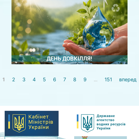
спрямована на привернення уваги до питань
охорони навколишнього природного середовища
та раціонального використання природних
ресурсів. Цей день є нагодою ...
ДЕТАЛЬНІШЕ
ДЕНЬ ДОВКІЛЛЯ!
Сьогодні — День довкілля ! Це нагода ще раз
1
2
3
4
5
6
7
8
9
...
151
вперед
нагадати собі: природа не безмежна, і кожен наш
щоденний вибір має значення. Ми звикли думати,
що одна людина нічого не змінить. Але насправді
все починається саме з неї — з одного рішення,
одного ...
ДЕТАЛЬНІШЕ