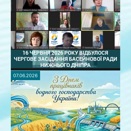
17 червня — Всесвітній день боротьби з
опустелюванням та посухою. Сьогодні світ
об'єднує зусилля для привернення уваги до однієї
з найсерйозніших екологічних проблем сучасності
— деградації земель та нестачі водних ресурсів.
Для України, ...
ДЕТАЛЬНІШЕ
16 ЧЕРВНЯ 2026 РОКУ ВІДБУЛОСЯ
ЧЕРГОВЕ ЗАСІДАННЯ БАСЕЙНОВОЇ РАДИ
НИЖНЬОГО ДНІПРА
07.06.2026
16 червня 2026 року в онлайн-форматі відбулося
чергове засідання басейнової ради нижнього
Дніпра. У заході взяли участь члени басейнової
ради, представники органів державної влади та
місцевого самоврядування, наукових установ,
громадських організацій, ...
ДЕТАЛЬНІШЕ