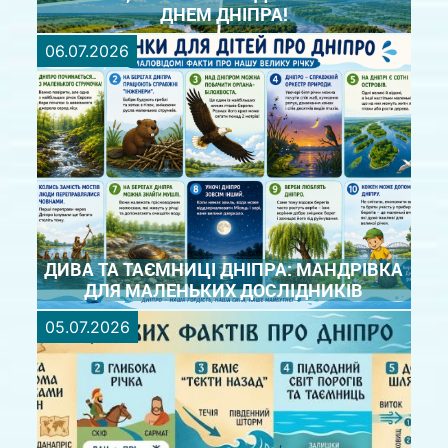
ДНЕМ ДНІПРА!
06.07.2026
Великий, могутній та дивовижний: з днем Дніпра!
Дніпро — це не просто головна водна артерія
України. Це символ нашої сили, свідок
багатовікової історії, оспіваний поетами Славутич
та рідна домівка для тисяч видів живих організмів.
Він єднає міста, ...
ДЕТАЛЬНІШЕ
ДИВА ТА ТАЄМНИЦІ ДНІПРА: МАНДРІВКА
ДЛЯ МАЛЕНЬКИХ ДОСЛІДНИКІВ
05.07.2026
2 пост - День Дніпра Дива та таємниці Дніпра:
мандрівка для маленьких дослідників. Вже зовсім
скоро — Міжнародний день Дніпра! Це чудовий
привід зібратися ввечорі всією родиною,
розглядати яскраві малюнки та розповісти малечі