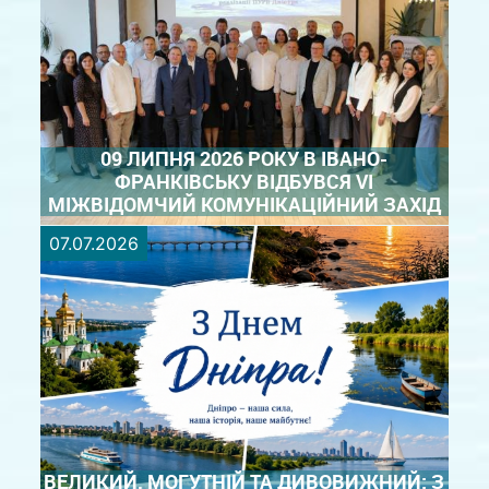
що нагадує про понад тисячолітню історію нашого
державотворення, духовне коріння та незламність
українського народу. Ми пишаємося минулим, ...
ДЕТАЛЬНІШЕ
09 ЛИПНЯ 2026 РОКУ В ІВАНО-
ФРАНКІВСЬКУ ВІДБУВСЯ VІ
МІЖВІДОМЧИЙ КОМУНІКАЦІЙНИЙ ЗАХІД
07.07.2026
9 липня 2026 року заступник начальника
Басейнового управління водних ресурсів
Нижнього Дніпра Тетяна Кунафіна взяла участь у
VI Міжвідомчому комунікаційному заході щодо
прогресу реалізації планів управління річковими
басейнами. Зустріч відбулася ...
ДЕТАЛЬНІШЕ
ВЕЛИКИЙ, МОГУТНІЙ ТА ДИВОВИЖНИЙ: З