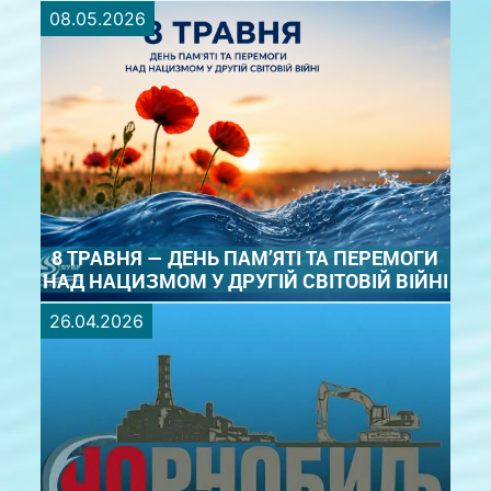
08.05.2026
З Днем вишиванки! Уже 20 років поспіль це
травневе свято об’єднує українців по всьому
світу. За цей час воно перетворилося на
справжній маніфест єдності, любові до свого
коріння та поваги до української автентики,
нагадуючи нам, хто ми є, звідки ...
ДЕТАЛЬНІШЕ
8 ТРАВНЯ — ДЕНЬ ПАМ’ЯТІ ТА ПЕРЕМОГИ
НАД НАЦИЗМОМ У ДРУГІЙ СВІТОВІЙ ВІЙНІ
26.04.2026
8 травня — День пам’яті та перемоги над
нацизмом у Другій світовій війні 1939–1945 років.
Сьогодні ми вшановуємо пам’ять мільйонів людей,
чиї життя забрала війна. Це день скорботи,
вдячності та нагадування про цінність миру.
Згадуємо ...
ДЕТАЛЬНІШЕ