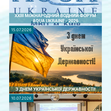
XXIII МІЖНАРОДНИЙ ВОДНИЙ ФОРУМ
AQUA UKRAINE - 2026
15.07.2026
Всі дороги водного сектору ведуть до AQUA
UKRAINE! Організатор: - ТОВ «КИЇВ ГЛОБАЛ
ЕКСПО» AQUA UKRAINE – це схвалений UFI
щорічний Міжнародний водний форум, який
проводиться за Розпорядженням Кабінету
Міністрів України з метою впровадження світових
...
ДЕТАЛЬНІШЕ
З ДНЕМ УКРАЇНСЬКОЇ ДЕРЖАВНОСТІ!
10.07.2026
З Днем Української Державності! 15 липня Україна
відзначає День Української Державності — свято,