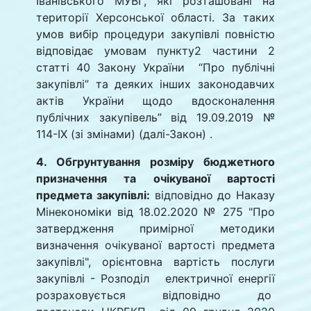
Іванівського МУВГ, які розташовані на
території Херсонської області. За таких
умов вибір процедури закупівлі повністю
відповідає умовам пункту2 частини 2
статті 40 Закону України “Про публічні
закупівлі” та деяких інших законодавчих
актів України щодо вдосконалення
публічних закупівель” від 19.09.2019 №
114-ІХ (зі змінами) (далі-Закон) .
4. Обгрунтування розміру бюджетного
призначення та очікуваної вартості
предмета закупівлі:
відповідно до Наказу
Мінекономіки від 18.02.2020 № 275 "Про
затвердження примірної методики
визначення очікуваної вартості предмета
закупівлі", орієнтовна вартість послуги
закупівлі - Розподіл електричної енергії
розраховується відповідно до