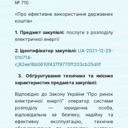
№ 710
«Про ефективне використання державних
коштів»
1. Предмет закупівлі:
послуги з розподілу
електричної енергії
2. Ідентифікатор закупівлі:
UA-2021-12-29-
010714-
c
;
82ee16b0610f437f9770ff203cb25d0f
3.
Обґрунтування технічних та якісних
характеристик предмета закупівлі:
Відповідно до Закону України “Про ринок
електричної енергії” оператор системи
розподілу — юридична особа,
відповідальна за безпеку, надійну та
ефективну експлуатацію, технічне