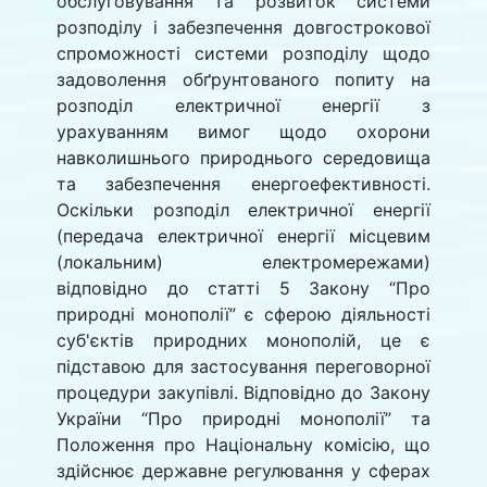
обслуговування та розвиток системи
розподілу і забезпечення довгострокової
спроможності системи розподілу щодо
задоволення обґрунтованого попиту на
розподіл електричної енергії з
урахуванням вимог щодо охорони
навколишнього природнього середовища
та забезпечення енергоефективності.
Оскільки розподіл електричної енергії
(передача електричної енергії місцевим
(локальним) електромережами)
відповідно до статті 5 Закону “Про
природні монополії” є сферою діяльності
суб'єктів природних монополій, це є
підставою для застосування переговорної
процедури закупівлі. Відповідно до Закону
України “Про природні монополії” та
Положення про Національну комісію, що
здійснює державне регулювання у сферах