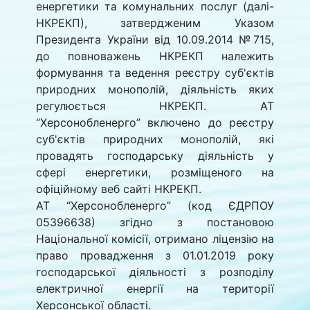
енергетики та комунальних послуг (далі-
НКРЕКП), затвердженим Указом
Президента України від 10.09.2014 №715,
до повноважень НКРЕКП належить
формування та ведення реєстру суб'єктів
природних монополій, діяльність яких
регулюється НКРЕКП. АТ
“Херсонобленерго” включено до реєстру
суб'єктів природних монополій, які
провадять господарську діяльність у
сфері енергетики, розміщеного на
офіційному веб сайті НКРЕКП.
АТ “Херсонобленерго” (код ЄДРПОУ
05396638) згідно з постановою
Національної комісії, отримано ліцензію на
право провадження з 01.01.2019 року
господарської діяльності з розподілу
електричної енергії на території
Херсонської області.