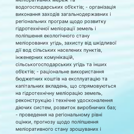
водогосподарських об’єктів; - організація
виконання заходів загальнодержавних і
регіональних програм щодо розвитку
гідротехнічної меліорації земель і
поліпшення екологічного стану
меліорованих угідь, захисту від шкідливої
дії вод сільських населених пунктів,
інженерних комунікацій,
сільськогосподарських угідь та інших
об’єктів; - раціональне використання
бюджетних коштів на експлуатацію та
капітальних вкладень, що спрямовуються
на гідротехнічну меліорацію земель,
реконструкцію і технічне удосконалення
діючих систем, розвиток виробничих баз;
- проведення на регіональному рівні
оцінки, прогнозу щодо поліпшення
меліоративного стану зрошуваних і