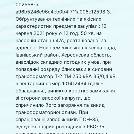
002558-a
a96b5246c96e4eb0b4f711a006e12598 3.
Обґрунтування технічних та якісних
характеристик предмета закупівлі: 15
червня 2021 року о 12 год. 50 хв. на
насосній станції 47А, розташованої за
адресою: Новосеменівська сільська рада,
Іванівський район, Херсонська область,
внаслідок складних погодних умов, при
попаданні розряду блискавки в силовий
трансформатор Т-2 ТМ 250 кВА 35/0,4 кВ,
інвентарний номер 101412494 (далі –
обладнання), виникло коротке замикання
зі сторони високої напруги, що
спричинило його загоряння та викид
трансформаторної оливи. При
спрацюванні запобіжників ПСН-35,
відбувся розрив розрядників РВС-35,
оплавлення шинного мосту зі сторони