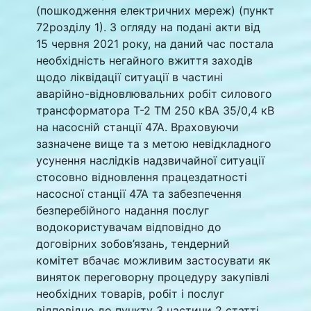
(пошкодження електричних мереж) (пункт
72розділу 1). З огляду на подані акти від
15 червня 2021 року, на даний час постала
необхідність негайного вжиття заходів
щодо ліквідації ситуації в частині
аварійно-відновлювальних робіт силового
трансформатора Т-2 ТМ 250 кВА 35/0,4 кВ
на насосній станції 47А. Враховуючи
зазначене вище та з метою невідкладного
усунення наслідків надзвичайної ситуації
стосовно відновлення працездатності
насосної станції 47А та забезпечення
безперебійного надання послуг
водокористувачам відповідно до
договірних зобов’язань, тендерний
комітет вбачає можливим застосувати як
виняток переговорну процедуру закупівлі
необхідних товарів, робіт і послуг
відповідно до пункту 3 частини 2 статті