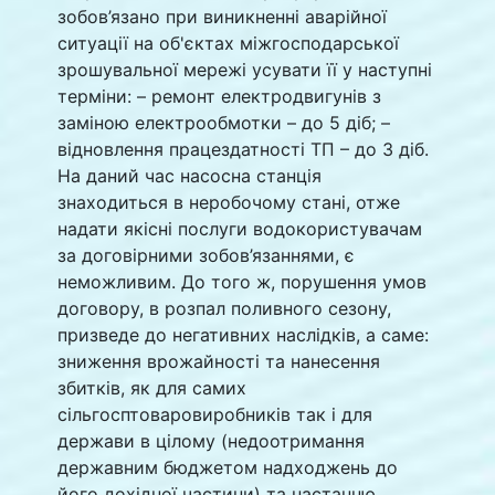
зобов’язано при виникненні аварійної
ситуації на об'єктах міжгосподарської
зрошувальної мережі усувати її у наступні
терміни: – ремонт електродвигунів з
заміною електрообмотки – до 5 діб; –
відновлення працездатності ТП – до 3 діб.
На даний час насосна станція
знаходиться в неробочому стані, отже
надати якісні послуги водокористувачам
за договірними зобов’язаннями, є
неможливим. До того ж, порушення умов
договору, в розпал поливного сезону,
призведе до негативних наслідків, а саме:
зниження врожайності та нанесення
збитків, як для самих
сільгосптоваровиробників так і для
держави в цілому (недоотримання
державним бюджетом надходжень до
його дохідної частини) та настанню