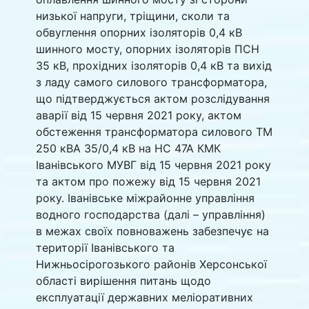
низької напруги, тріщини, сколи та
обвуглення опорних ізоляторів 0,4 кВ
шинного мосту, опорних ізоляторів ПСН
35 кВ, прохідних ізоляторів 0,4 кВ та вихід
з ладу самого силового трансформатора,
що підтверджується актом розслідування
аварії від 15 червня 2021 року, актом
обстеження трансформатора силового ТМ
250 кВА 35/0,4 кВ на НС 47А КМК
Іванівського МУВГ від 15 червня 2021 року
та актом про пожежу від 15 червня 2021
року. Іванівське міжрайонне управління
водного господарства (далі – управління)
в межах своїх повноважень забезпечує на
території Іванівського та
Нижньосірогозького районів Херсонської
області вирішення питань щодо
експлуатації державних меліоративних