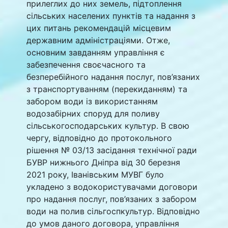
прилеглих до них земель, підтоплення
сільських населених пунктів та надання з
цих питань рекомендацій місцевим
державним адміністраціями. Отже,
основним завданням управління є
забезпечення своєчасного та
безперебійного надання послуг, пов’язаних
з транспортуванням (перекиданням) та
забором води із використанням
водозабірних споруд для поливу
сільськогосподарських культур. В свою
чергу, відповідно до протокольного
рішення № 03/13 засідання технічної ради
БУВР нижнього Дніпра від 30 березня
2021 року, Іванівським МУВГ було
укладено з водокористувачами договори
про надання послуг, пов’язаних з забором
води на полив сільгоспкультур. Відповідно
до умов даного договора, управління