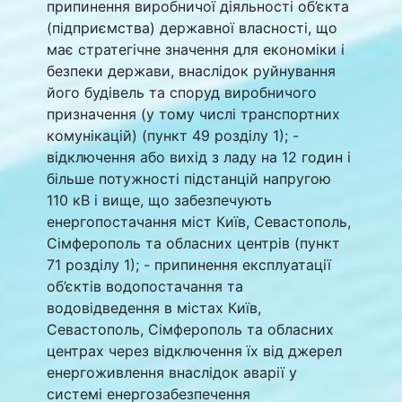
припинення виробничої діяльності об’єкта
(підприємства) державної власності, що
має стратегічне значення для економіки і
безпеки держави, внаслідок руйнування
його будівель та споруд виробничого
призначення (у тому числі транспортних
комунікацій) (пункт 49 розділу 1); -
відключення або вихід з ладу на 12 годин і
більше потужності підстанцій напругою
110 кВ і вище, що забезпечують
енергопостачання міст Київ, Севастополь,
Сімферополь та обласних центрів (пункт
71 розділу 1); - припинення експлуатації
об’єктів водопостачання та
водовідведення в містах Київ,
Севастополь, Сімферополь та обласних
центрах через відключення їх від джерел
енергоживлення внаслідок аварії у
системі енергозабезпечення