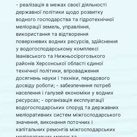
- реалізація в межах своєї діяльності
державної політики щодо розвитку
водного господарства та гідротехнічної
меліорації земель, управління,
використання та відтворення
поверхневих водних ресурсів, здійснення
у водогосподарському комплексі
Іванівського та Нижньосірогозького
районів Херсонської області єдиної
технічної політики, впровадження
досягнень науки і техніки, передового
досвіду роботи; - забезпечення потреб
населення і галузей економіки у водних
ресурсах; - організація експлуатації
водогосподарських споруд та державних
меліоративних систем міжгосподарського
значення, виконання поточних і
капітальних ремонтів міжгосподарських
меліоративних мереж та