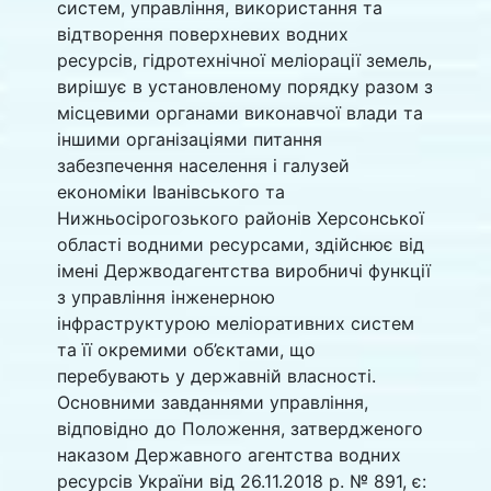
систем, управління, використання та
відтворення поверхневих водних
ресурсів, гідротехнічної меліорації земель,
вирішує в установленому порядку разом з
місцевими органами виконавчої влади та
іншими організаціями питання
забезпечення населення і галузей
економіки Іванівського та
Нижньосірогозького районів Херсонської
області водними ресурсами, здійснює від
імені Держводагентства виробничі функції
з управління інженерною
інфраструктурою меліоративних систем
та її окремими об’єктами, що
перебувають у державній власності.
Основними завданнями управління,
відповідно до Положення, затвердженого
наказом Державного агентства водних
ресурсів України від 26.11.2018 р. № 891, є: