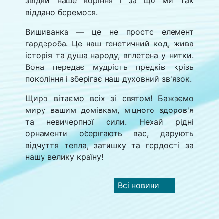
звідки наше коріння і за що ми так
віддано боремося.
Вишиванка — це не просто елемент
гардероба. Це наш генетичний код, жива
історія та душа народу, вплетена у нитки.
Вона передає мудрість предків крізь
покоління і зберігає наш духовний зв'язок.
Щиро вітаємо всіх зі святом! Бажаємо
миру вашим домівкам, міцного здоров'я
та невичерпної сили. Нехай рідні
орнаменти оберігають вас, дарують
відчуття тепла, затишку та гордості за
нашу велику країну!
Всі новини